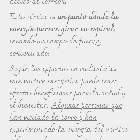
acceso al torreón.
Este vórtice es
un punto donde la
energía parece girar en espiral
,
creando un campo de fuerza
concentrado.
Según los expertos en radiestesia,
este vórtice energético puede tener
efectos beneficiosos para la salud y
el bienestar.
Algunas personas que
han visitado la torre y han
experimentado la energía del vórtice