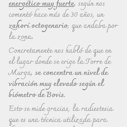
energético muy fuerte
, según nos
comentó hace más de 30 años, un
zahorí octogenario
, que andaba por
la zona.
Concretamente nos habló de que en
el lugar donde se erige la Torre de
Murga,
se
concentra un nivel de
vibración muy elevado según el
biómetro de Bovis.
Esto se mide gracias, la radiestesia
que es una técnica utilizada para