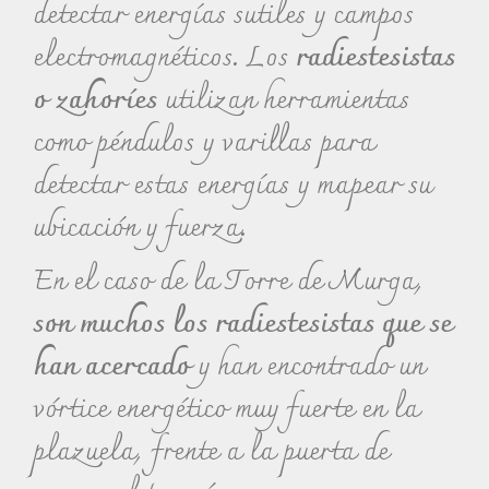
detectar energías sutiles y campos
electromagnéticos. Los
radiestesistas
o zahoríes
utilizan herramientas
como péndulos y varillas para
detectar estas energías y mapear su
ubicación y fuerza.
En el caso de la Torre de Murga,
son muchos los radiestesistas que se
han acercado
y han encontrado un
vórtice energético muy fuerte en la
plazuela, frente a la puerta de