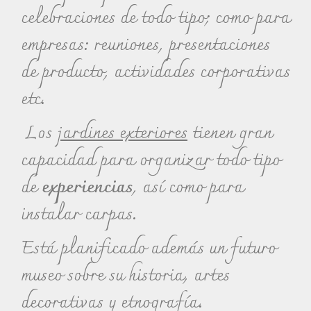
celebraciones de todo tipo; como para
empresas: reuniones, presentaciones
de producto, actividades corporativas
etc.
Los
jardines exteriores
tienen gran
capacidad para organizar todo tipo
de
experiencias
, así como para
instalar carpas.
Está planificado además un futuro
museo sobre su historia, artes
decorativas y etnografía.