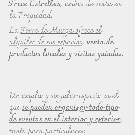
Trece Estrellas
, ambos de venta en
la Propiedad.
La
Torre de Murga ofrece el
alquiler de sus espacios
,
venta de
productos locales y visitas guiadas.
Un amplio y singular espacio en el
que
se pueden organizar todo tipo
de eventos en el interior y exterior
,
tanto para particulares: