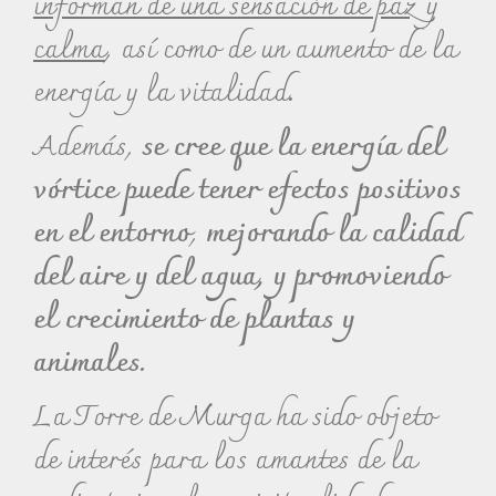
informan de una sensación de paz y
calma
, así como de un aumento de la
energía y la vitalidad.
Además,
se cree que la energía del
vórtice puede tener efectos positivos
en el entorno
,
mejorando la calidad
del aire y del agua, y promoviendo
el crecimiento de plantas y
animales.
La Torre de Murga ha sido objeto
de interés para los amantes de la