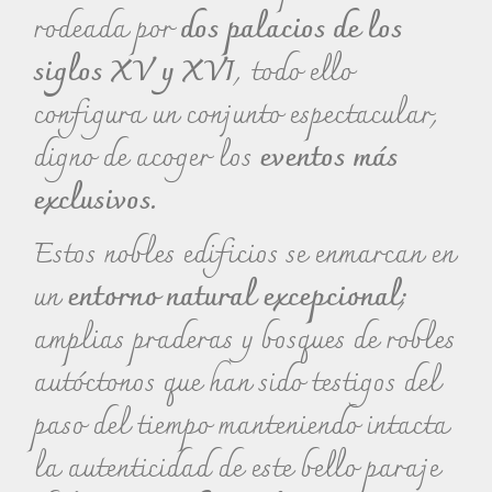
rodeada por
dos palacios de los
siglos XV y XVI
, todo ello
configura un conjunto espectacular,
digno de acoger los
eventos más
exclusivos.
Estos nobles edificios se enmarcan en
un
entorno natural excepcional
;
amplias praderas y bosques de robles
autóctonos que han sido testigos del
paso del tiempo manteniendo intacta
la autenticidad de este bello paraje